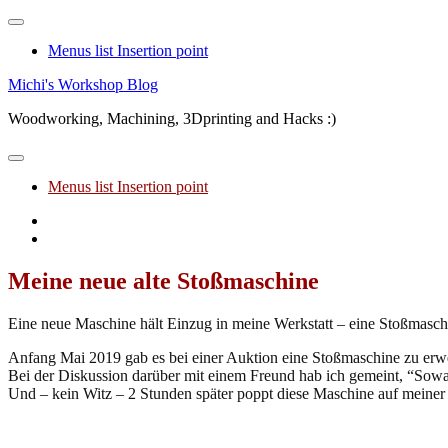
Menus list Insertion point
Skip
Michi's Workshop Blog
to
Woodworking, Machining, 3Dprinting and Hacks :)
content
Menus list Insertion point
Youtube
Facebook
Meine neue alte Stoßmaschine
Eine neue Maschine hält Einzug in meine Werkstatt – eine Stoßmasch
Anfang Mai 2019 gab es bei einer Auktion eine Stoßmaschine zu erwer
Bei der Diskussion darüber mit einem Freund hab ich gemeint, “Sowas
Und – kein Witz – 2 Stunden später poppt diese Maschine auf meiner b